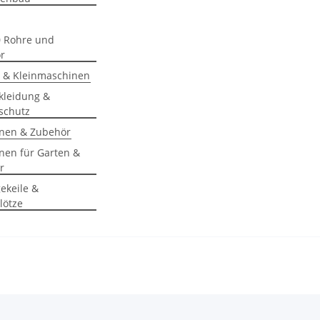
 Rohre und
r
 & Kleinmaschinen
kleidung &
schutz
nen & Zubehör
nen für Garten &
r
ekeile &
klötze