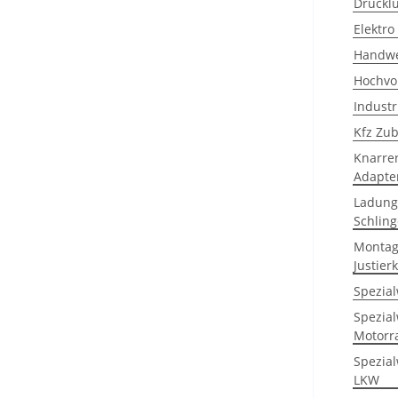
Druckl
Elektro
Handwe
Hochvo
Indust
Kfz Zu
Knarre
Adapte
Ladung
Schlin
Montag
Justier
Spezia
Spezia
Motorr
Spezia
LKW