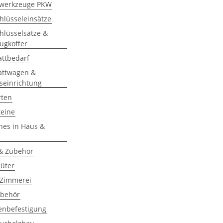
lwerkzeuge PKW
hlüsseleinsätze
hlüsselsätze &
ugkoffer
attbedarf
attwagen &
seinrichtung
rten
teine
hes in Haus &
& Zubehör
güter
 Zimmerei
behör
enbefestigung