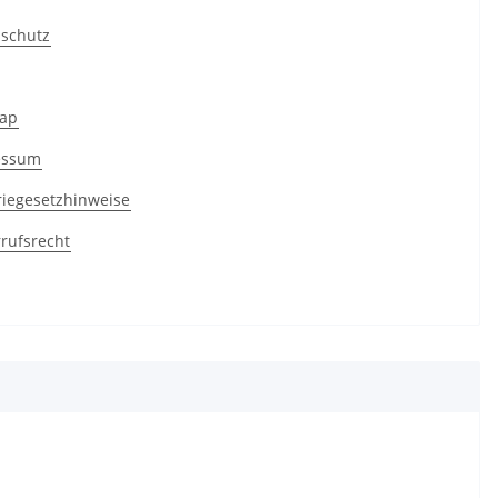
schutz
map
essum
riegesetzhinweise
rufsrecht