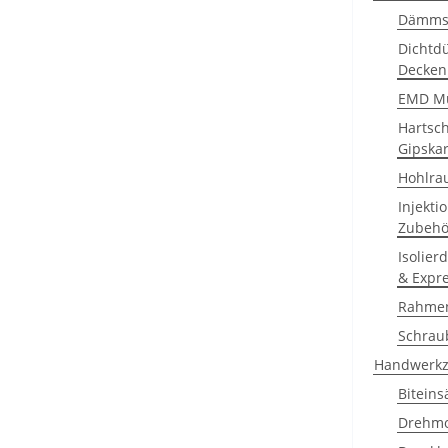
Dämmst
Dichtdü
Decken
EMD Mu
Hartsc
Gipska
Hohlra
Injekti
Zubehö
Isolier
& Expr
Rahme
Schrau
Handwerkz
Biteins
Drehm