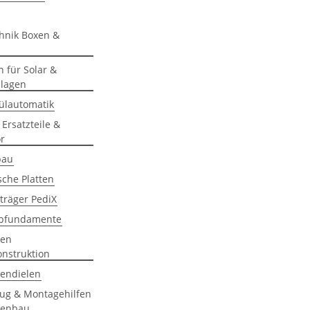
chnik Boxen &
 für Solar &
nlagen
ülautomatik
 Ersatzteile &
r
bau
che Platten
träger PediX
bfundamente
sen
onstruktion
sendielen
ug & Montagehilfen
senbau