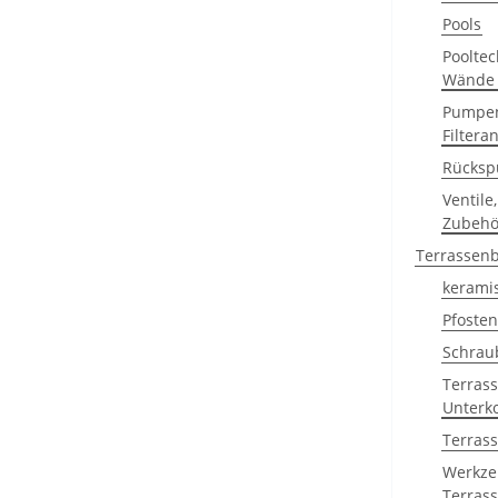
Pools
Poolte
Wände
Pumpen
Filtera
Rücksp
Ventile,
Zubehö
Terrassen
keramis
Pfosten
Schrau
Terras
Unterk
Terras
Werkze
Terras