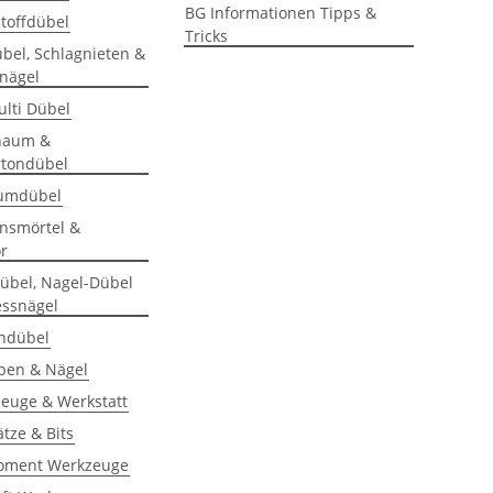
BG Informationen Tipps &
offdübel
Tricks
bel, Schlagnieten &
nägel
lti Dübel
haum &
rtondübel
umdübel
onsmörtel &
r
dübel, Nagel-Dübel
essnägel
ndübel
ben & Nägel
euge & Werkstatt
ätze & Bits
oment Werkzeuge