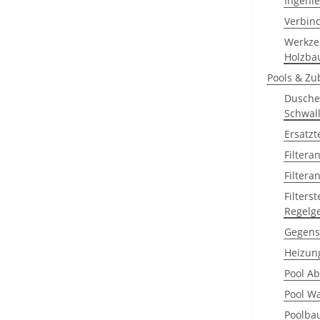
Ingeni
Verbin
Werkze
Holzba
Pools & Zu
Dusche
Schwal
Ersatz
Filtera
Filtera
Filters
Regelg
Gegens
Heizun
Pool A
Pool W
Poolbau