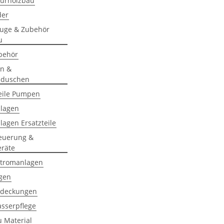
eurholzbau
der
uge & Zubehör
u
behör
n &
lduschen
teile Pumpen
nlagen
nlagen Ersatzteile
teuerung &
eräte
tromanlagen
gen
bdeckungen
asserpflege
 Material