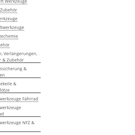
uft Werkzeuge
 Zubehör
rkzeuge
ltwerkzeuge
riechemie
behör
n, Verlängerungen,
r & Zubehör
ssicherung &
gen
ekeile &
klötze
lwerkzeuge Fahrrad
lwerkzeuge
ad
lwerkzeuge NFZ &