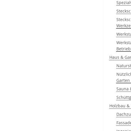
Spezia
Stecksc
Stecksc
Werkze
Werkst
Werkst
Betrieb
Haus & Ga
Naturs
Nützlic
Garten
Sauna 
Schütt
Holzbau &
Dachzu
Fassad