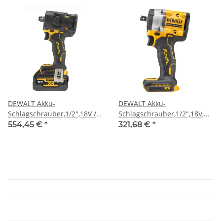
DEWALT Akku-
DEWALT Akku-
Schlagschrauber,1/2",18V /
Schlagschrauber,1/2",18V,
5Ah
Basisv.
554,45 €
*
321,68 €
*