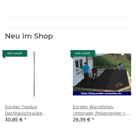
Neu im Shop
AUF LAGER
AUF LAGER
Eurotec Topduo
Eurotec Wurzelvlies-
Dachbauschraube
Unterlage; Polypropylen 1,6
Tellerkopf; Stahl
x 10,0 m VE:1
30,85 €
*
29,39 €
*
sonderbeschichtet; TX40 8,0
x 165 mm VE:50