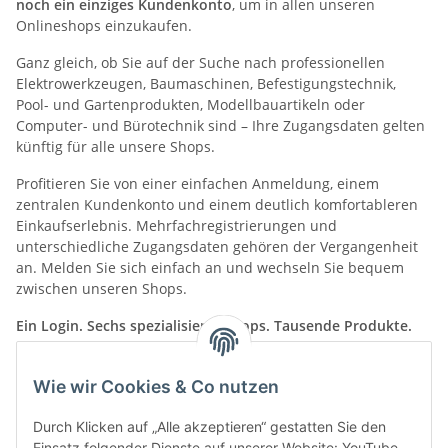
noch ein einziges Kundenkonto
, um in allen unseren
Onlineshops einzukaufen.
Ganz gleich, ob Sie auf der Suche nach professionellen
Elektrowerkzeugen, Baumaschinen, Befestigungstechnik,
Pool- und Gartenprodukten, Modellbauartikeln oder
Computer- und Bürotechnik sind – Ihre Zugangsdaten gelten
künftig für alle unsere Shops.
Profitieren Sie von einer einfachen Anmeldung, einem
zentralen Kundenkonto und einem deutlich komfortableren
Einkaufserlebnis. Mehrfachregistrierungen und
unterschiedliche Zugangsdaten gehören der Vergangenheit
an. Melden Sie sich einfach an und wechseln Sie bequem
zwischen unseren Shops.
Ein Login. Sechs spezialisierte Shops. Tausende Produkte.
👉
Entdecken Sie jetzt die Vorteile unseres neuen Shop-
Systems und starten Sie mit nur einem Account in unsere
Wie wir Cookies & Co nutzen
gesamte Shoppingwelt.
Durch Klicken auf „Alle akzeptieren“ gestatten Sie den
Einsatz folgender Dienste auf unserer Website: YouTube,