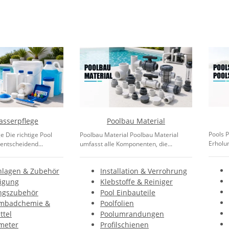
asserpflege
Poolbau Material
Pools P
e Die richtige Pool
Poolbau Material Poolbau Material
Erholun
entscheidend...
umfasst alle Komponenten, die...
nlagen & Zubehör
Installation & Verrohrung
nigung
Klebstoffe & Reiniger
ngszubehör
Pool Einbauteile
mbadchemie &
Poolfolien
ttel
Poolumrandungen
meter
Profilschienen