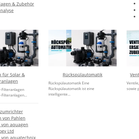
lagen & Zubehör
nalyse
für Solar &
Rückspülautomatik
Vent
eranlagen
Rückspülautomatik Eine
Ventile
Rückspülautomatik ist eine
sowie 
-Filteranlagen
intelligente...
Filteranlagen...
zumrichter
 von Pahlen
 von aquagen
ogy Ltd
von aquatechnix