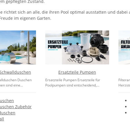
nem gepflegten Zustand.
e richtet sich an alle, die ihren Pool optimal ausstatten und dabei
Freude im eigenen Garten.
Schwallduschen
Ersatzteile Pumpen
allduschen Duschen
Ersatzteile Pumpen Ersatzteile für
Filtera
n sind eine...
Poolpumpen sind entscheidend,...
Herzstü
uschen
uschen Zubehör
duschen
ll