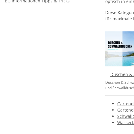
BG Informationen Tipps & Tricks
optisch in ei
Diese Kategori
für maximale 
Duschen & 
Duschen & Schw
und Schwalldusche
Gartend
Gartend
Schwall
Wasserfa