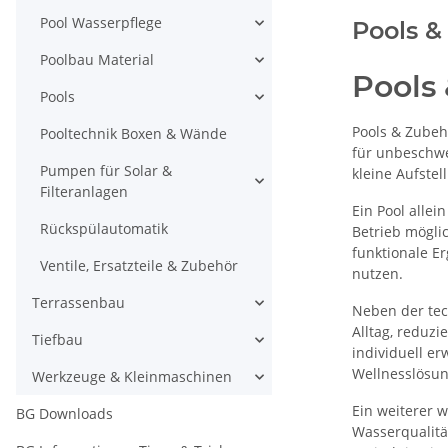
Pool Wasserpflege
Pools &
Poolbau Material
Pools
Pools
Pools & Zubehö
Pooltechnik Boxen & Wände
für unbeschwe
Pumpen für Solar &
kleine Aufste
Filteranlagen
Ein Pool allei
Rückspülautomatik
Betrieb mögli
funktionale E
Ventile, Ersatzteile & Zubehör
nutzen.
Terrassenbau
Neben der tec
Alltag, reduz
Tiefbau
individuell e
Wellnesslösun
Werkzeuge & Kleinmaschinen
Ein weiterer w
BG Downloads
Wasserqualität