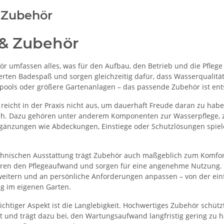
 Zubehör
 & Zubehör
r umfassen alles, was für den Aufbau, den Betrieb und die Pflege 
rten Badespaß und sorgen gleichzeitig dafür, dass Wasserqualität,
llpools oder größere Gartenanlagen – das passende Zubehör ist ent
n reicht in der Praxis nicht aus, um dauerhaft Freude daran zu habe
ch. Dazu gehören unter anderem Komponenten zur Wasserpflege, z
rgänzungen wie Abdeckungen, Einstiege oder Schutzlösungen spielen
hnischen Ausstattung trägt Zubehör auch maßgeblich zum Komfor
ieren den Pflegeaufwand und sorgen für eine angenehme Nutzung. 
rweitern und an persönliche Anforderungen anpassen – von der ei
g im eigenen Garten.
ichtiger Aspekt ist die Langlebigkeit. Hochwertiges Zubehör schütz
 und trägt dazu bei, den Wartungsaufwand langfristig gering zu ha