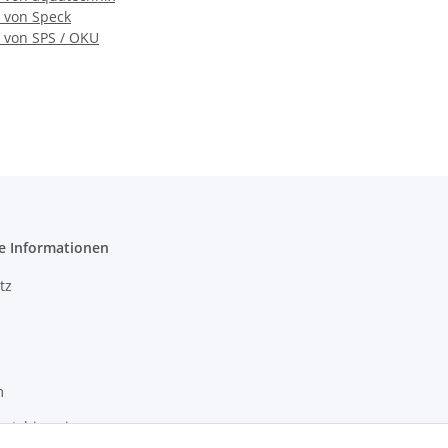
von Speck
von SPS / OKU
e Informationen
tz
m
setzhinweise