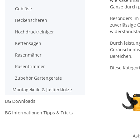
wie Rasenmähe
Ganze durch p
Gebläse
Besonders im 
Heckenscheren
zuverlässige 
widerstandsfä
Hochdruckreiniger
Durch leistun
Kettensägen
Geräuschentwic
Rasenmäher
Bereichen.
Rasentrimmer
Diese Kategori
Zubehör Gartengeräte
Montagekeile & Justierklötze
BG Downloads
BG Informationen Tipps & Tricks
Ast