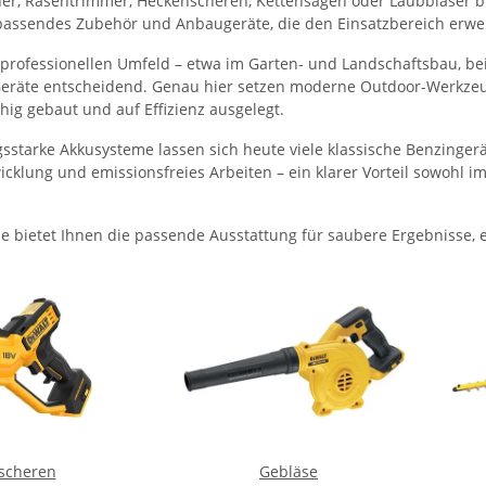
r, Rasentrimmer, Heckenscheren, Kettensägen oder Laubbläser bild
assendes Zubehör und Anbaugeräte, die den Einsatzbereich erwei
professionellen Umfeld – etwa im Garten- und Landschaftsbau, b
Geräte entscheidend. Genau hier setzen moderne Outdoor-Werkzeuge 
hig gebaut und auf Effizienz ausgelegt.
gsstarke Akkusysteme lassen sich heute viele klassische Benzinger
klung und emissionsfreies Arbeiten – ein klarer Vorteil sowohl im
e bietet Ihnen die passende Ausstattung für saubere Ergebnisse, e
scheren
Gebläse