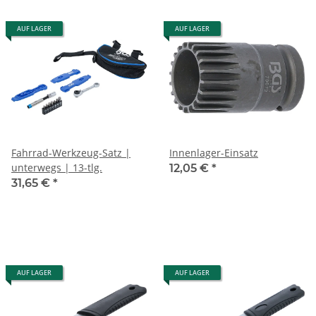
AUF LAGER
AUF LAGER
Fahrrad-Werkzeug-Satz |
Innenlager-Einsatz
unterwegs | 13-tlg.
12,05 €
*
31,65 €
*
AUF LAGER
AUF LAGER