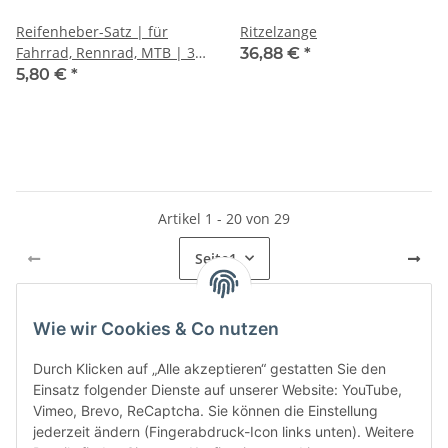
Reifenheber-Satz | für
Ritzelzange
Fahrrad, Rennrad, MTB | 3-
36,88 €
*
tlg.
5,80 €
*
Artikel 1 - 20 von 29
Seite
1
Wie wir Cookies & Co nutzen
Kategorien
Durch Klicken auf „Alle akzeptieren“ gestatten Sie den
Einsatz folgender Dienste auf unserer Website: YouTube,
Vimeo, Brevo, ReCaptcha. Sie können die Einstellung
jederzeit ändern (Fingerabdruck-Icon links unten). Weitere