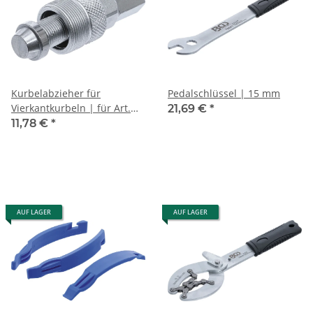
Kurbelabzieher für
Pedalschlüssel | 15 mm
Vierkantkurbeln | für Art.
21,69 €
*
70064
11,78 €
*
AUF LAGER
AUF LAGER