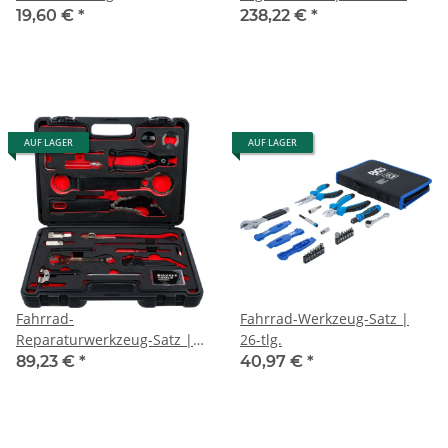
1.1/2" Lagerschalen
19,60 €
*
238,22 €
*
AUF LAGER
AUF LAGER
Fahrrad-
Fahrrad-Werkzeug-Satz |
Reparaturwerkzeug-Satz |
26-tlg.
32-tlg.
89,23 €
*
40,97 €
*