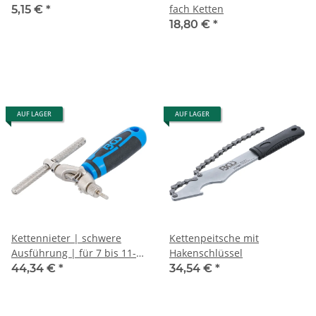
fach Ketten
5,15 €
*
18,80 €
*
AUF LAGER
AUF LAGER
Kettennieter | schwere
Kettenpeitsche mit
Ausführung | für 7 bis 11-
Hakenschlüssel
fach Ketten
44,34 €
*
34,54 €
*