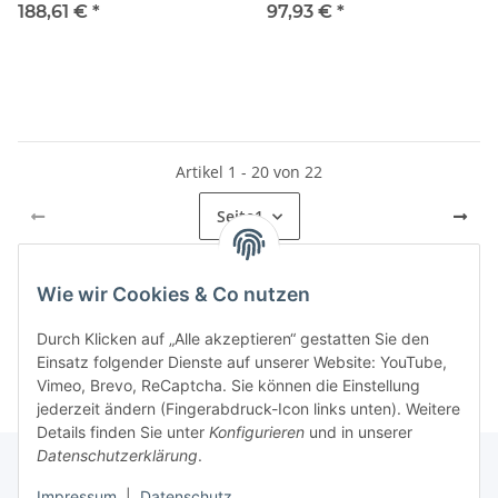
150 schwarz 150 mm x 5 m
80 schwarz 80 mm x 5 m
188,61 €
*
97,93 €
*
VE:24
VE:24
Artikel 1 - 20 von 22
Seite
1
Wie wir Cookies & Co nutzen
Kategorien
Durch Klicken auf „Alle akzeptieren“ gestatten Sie den
Einsatz folgender Dienste auf unserer Website: YouTube,
Vimeo, Brevo, ReCaptcha. Sie können die Einstellung
jederzeit ändern (Fingerabdruck-Icon links unten). Weitere
Details finden Sie unter
Konfigurieren
und in unserer
Datenschutzerklärung
.
Impressum
|
Datenschutz