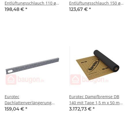
Entlüftungsschlauch 110 ø
Entlüftungsschlauch 150 ø
110/70 mm, Länge 60 cm
150/150 mm, Länge 105 cm
198,48 €
*
123,67 €
*
VE:10
VE:6
Eurotec
Eurotec Dampfbremse DB
Dachlattenverlängerung
140 mit Tape 1,5 m x 50 m
inkl. Schrauben 750 mm
VE:30
159,04 €
*
3.172,73 €
*
VE:20