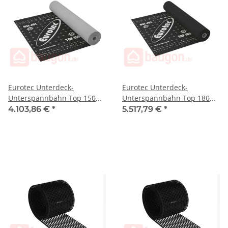
Eurotec Unterdeck-
Eurotec Unterdeck-
Unterspannbahn Top 150
Unterspannbahn Top 180
1,5 m x 50 m VE:30
1,5 m x 50 m VE:40
4.103,86 €
*
5.517,79 €
*