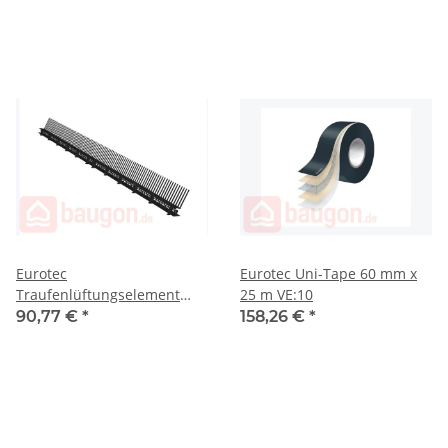
Eurotec
Eurotec Uni-Tape 60 mm x
Traufenlüftungselement
25 m VE:10
schwarz 85 mm x 1 m VE:50
90,77 €
*
158,26 €
*