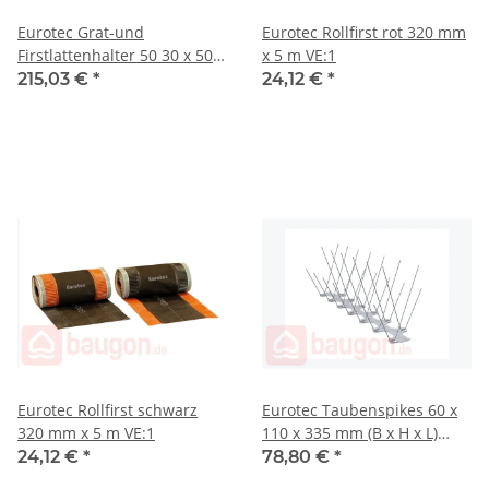
Eurotec Grat-und
Eurotec Rollfirst rot 320 mm
Firstlattenhalter 50 30 x 50
x 5 m VE:1
mm VE:100
215,03 €
*
24,12 €
*
Eurotec Rollfirst schwarz
Eurotec Taubenspikes 60 x
320 mm x 5 m VE:1
110 x 335 mm (B x H x L)
VE:15
24,12 €
*
78,80 €
*