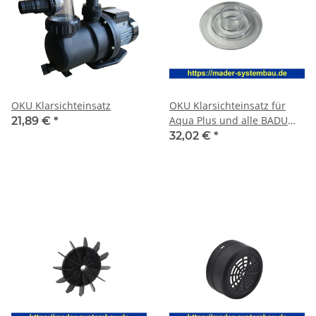
OKU Klarsichteinsatz
OKU Klarsichteinsatz für
Aqua Plus und alle BADU
21,89 €
*
Alpha Pumpen
32,02 €
*