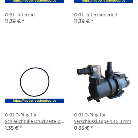
OKU Lüfterrad
OKU Lüfterraddeckel
11,39 €
*
11,39 €
*
OKU O-Ring für
OKU O-Ring für
Schlauchtülle Druckseite Ø
Verschlusskappe 13 x 3 mm
51 x 3,55 mm EPDM 70
1,35 €
*
0,35 €
*