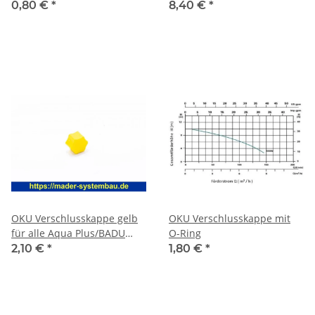
(Klarsichteinsatz) SPS
0,80 €
*
8,40 €
*
Pumpe
OKU Verschlusskappe gelb
OKU Verschlusskappe mit
für alle Aqua Plus/BADU
O-Ring
Magic II/ Picco II / Eco
2,10 €
*
1,80 €
*
Touch-Pro mit
Flachdichtung