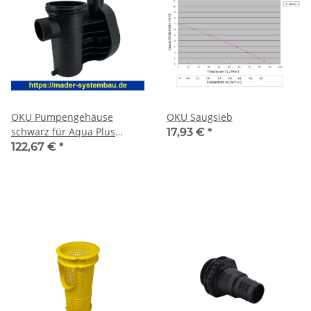
OKU Pumpengehäuse
OKU Saugsieb
schwarz für Aqua Plus
17,93 €
*
Pumpe
122,67 €
*