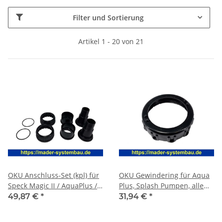
Filter und Sortierung
Artikel 1 - 20 von 21
OKU Anschluss-Set (kpl) für
OKU Gewindering für Aqua
Speck Magic II / AquaPlus /
Plus, Splash Pumpen, alle
Alpha
BADU Alpha
49,87 €
*
31,94 €
*